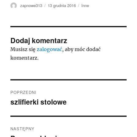
Autor
Data
Kategorie
zapnowe313
13 grudnia 2016
Inne
publikacji
Dodaj komentarz
Musisz się
zalogować
, aby móc dodać
komentarz.
Nawigacja
POPRZEDNI
wpisu
szlifierki stolowe
Poprzedni
wpis:
NASTĘPNY