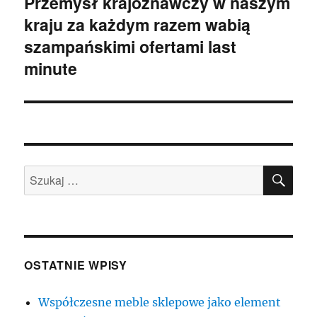
Przemysł krajoznawczy w naszym
Następny
kraju za każdym razem wabią
wpis:
szampańskimi ofertami last
minute
SZU
Szukaj:
OSTATNIE WPISY
Współczesne meble sklepowe jako element